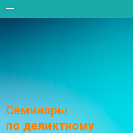
Семинары
по деликтному