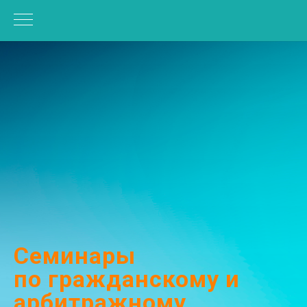
Семинары
по гражданскому и
арбитражному