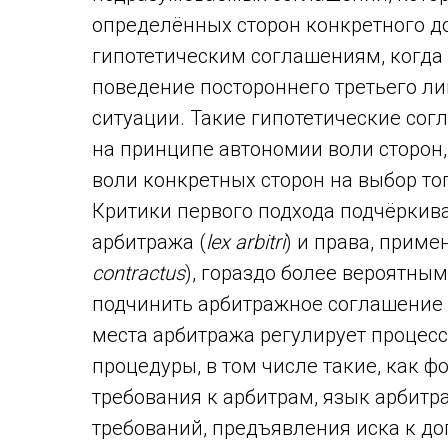
определённых сторон конкретного д
гипотетическим соглашениям, когда
поведение постороннего третьего ли
ситуации. Такие гипотетические сог
на принципе автономии воли сторон
воли конкретных сторон на выбор тог
Критики первого подхода подчёркива
арбитража (
lex
arbitri
) и права, приме
contractus
), гораздо более вероятны
подчинить арбитражное соглашение 
места арбитража регулирует процес
процедуры, в том числе такие, как ф
требования к арбитрам, язык арбитр
требований, предъявления иска к д