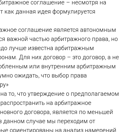
рбитражное соглашение – несмотря на
т как данная идея формулируется
ражное соглашение является автономным
тся важной частью арбитражного права, но
аздо лучше известна арбитражным
нам. Для них договор – это договор, а не
собленным или внутренним арбитражным
умно ожидать, что выбор права
ру»
на то, что утверждение о предполагаемом
 распространить на арбитражное
новного договора, является по меньшей
в данном случае мы переходим от
рые ориентированы на анализ намерений