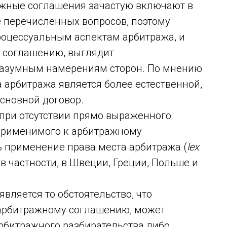
ажные соглашения зачастую включают в
е перечисленных вопросов, поэтому
роцессуальным аспектам арбитража, и
 соглашению, выглядит
разумным намерениям сторон. По мнению
а арбитража является более естественной,
сновной договор.
о при отсутствии прямо выраженного
 применимого к арбитражному
 применение права места арбитража (
lex
 в частности, в Швеции, Греции, Польше и
является то обстоятельство, что
 арбитражному соглашению, может
арбитражного разбирательства либо