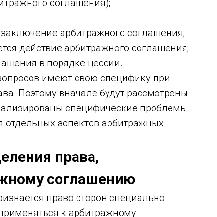
битражного соглашения);
а заключение арбитражного соглашения;
яется действие арбитражного соглашения;
лашения в порядке цессии.
вопросов имеют свою специфику при
ва. Поэтому вначале будут рассмотрены
анализированы специфические проблемы
я отдельных аспектов арбитражных
еления права,
ажному соглашению
ризнаётся право сторон специально
т применяться к арбитражному