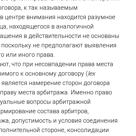
оговора, к так называемым
 в центре внимания находится разумное
ца, находящегося в аналогичной
лашения в действительности не основаны
, поскольку не предполагают выявления
о или иного права.
ют, что при несовпадении права места
нимого к основному договору (
lex
м является намерение сторон договора
праву места арбитража. Именно право
суальные вопросы арбитражной
ормирование состава арбитров,
ажа, допустимость и условия соединения
ополнительной стороне, консолидации