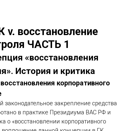
ГК v. восстановление
троля ЧАСТЬ 1
епция «восстановления
я». История и критика
 «восстановления корпоративного
е
бой законодательное закрепление средства
ботано в практике Президиума ВАС РФ и
ска о «восстановлении корпоративного
о воплощение данной концепции в ГК