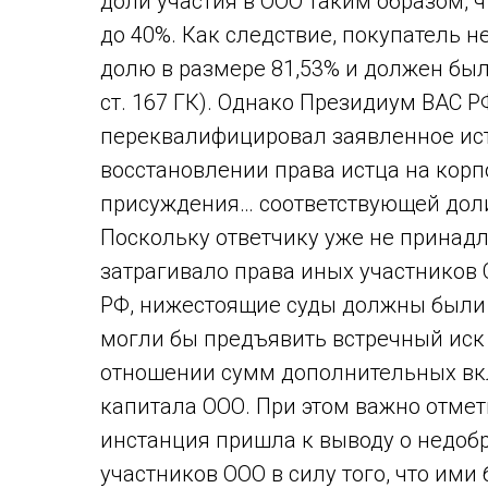
доли участия в ООО таким образом, 
до 40%. Как следствие, покупатель н
долю в размере 81,53% и должен был
ст. 167 ГК). Однако Президиум ВАС 
переквалифицировал заявленное ист
восстановлении права истца на кор
присуждения… соответствующей доли
Поскольку ответчику уже не принадл
затрагивало права иных участников
РФ, нижестоящие суды должны были 
могли бы предъявить встречный иск
отношении сумм дополнительных вкл
капитала ООО. При этом важно отмети
инстанция пришла к выводу о недобр
участников ООО в силу того, что им