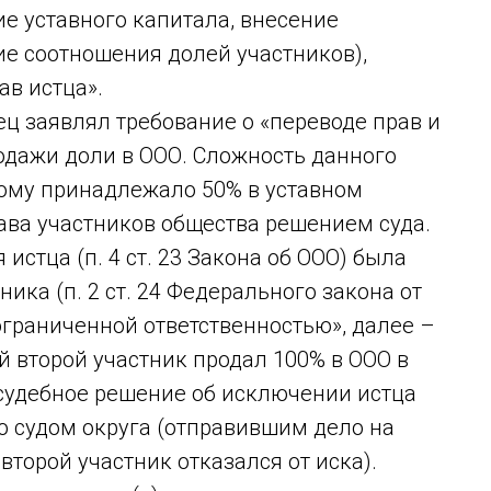
е уставного капитала, внесение
е соотношения долей участников),
ав истца».
ец заявлял требование о «переводе прав и
одажи доли в ООО. Сложность данного
орому принадлежало 50% в уставном
ава участников общества решением суда.
стца (п. 4 ст. 23 Закона об ООО) была
ика (п. 2 ст. 24 Федерального закона от
 ограниченной ответственностью», далее –
й второй участник продал 100% в ООО в
 судебное решение об исключении истца
о судом округа (отправившим дело на
второй участник отказался от иска).