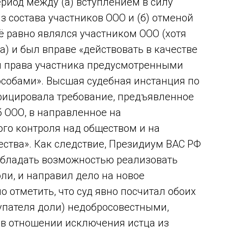
ериод между (а) вступлением в силу
з состава участников ООО и (б) отменой
сё равно являлся участником ООО (хотя
а) и был вправе «действовать в качестве
и права участника предусмотренными
собами». Высшая судебная инстанция по
фицировала требование, предъявленное
б ООО, в направленное на
го контроля над обществом и на
ства». Как следствие, Президиум ВАС РФ
 обладать возможностью реализовать
ли, и направил дело на новое
 отметить, что суд явно посчитал обоих
купателя доли) недобросовестными,
 в отношении исключения истца из