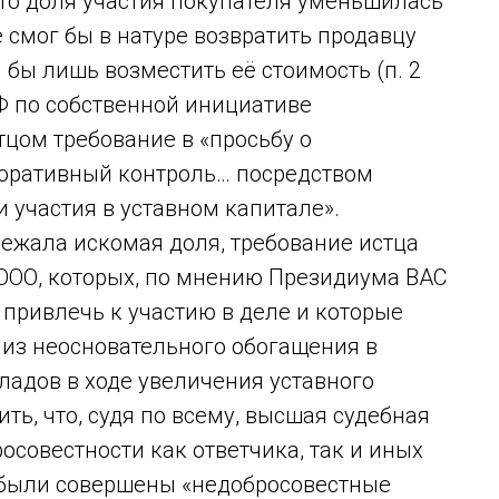
что доля участия покупателя уменьшилась
е смог бы в натуре возвратить продавцу
 бы лишь возместить её стоимость (п. 2
РФ по собственной инициативе
цом требование в «просьбу о
поративный контроль… посредством
 участия в уставном капитале».
ежала искомая доля, требование истца
 ООО, которых, по мнению Президиума ВАС
привлечь к участию в деле и которые
 из неосновательного обогащения в
адов в ходе увеличения уставного
ть, что, судя по всему, высшая судебная
осовестности как ответчика, так и иных
и были совершены «недобросовестные