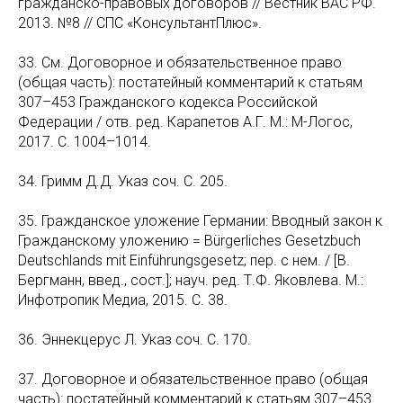
гражданско-правовых договоров // Вестник ВАС РФ.
2013. №8 // СПС «КонсультантПлюс».
33. См. Договорное и обязательственное право
(общая часть): постатейный комментарий к статьям
307–453 Гражданского кодекса Российской
Федерации / отв. ред. Карапетов А.Г. М.: М-Логос,
2017. С. 1004–1014.
34. Гримм Д.Д. Указ соч. С. 205.
35. Гражданское уложение Германии: Вводный закон к
Гражданскому уложению = Bürgerliches Gesetzbuch
Deutschlands mit Einführungsgesetz; пер. с нем. / [В.
Бергманн, введ., сост.]; науч. ред. Т.Ф. Яковлева. М.:
Инфотропик Медиа, 2015. С. 38.
36. Эннекцерус Л. Указ соч. С. 170.
37. Договорное и обязательственное право (общая
часть): постатейный комментарий к статьям 307–453