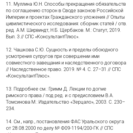
11. Муллина Ю.Н. Способы прекращения обязательств
по соглашению сторон в Своде законов Российской
Империи и проектах Гражданского уложения // Опыты
цивилистического исследования: сборник статей / отв.
ред. А.М. Ширвиндт, Н.Б. Щербаков. М.: Статут, 2019.
Вып. 3 // СПС «КонсультантПлюс».
12. Чашкова С.Ю. Сущность и пределы обоюдного
усмотрения супругов при совершении ими
совместного завещания и наследственного договора
// Наследственное право. 2019. № 4. С. 27–31 // СПС
«КонсультантПлюс».
13. Подробнее см.: Гримм Д. Лекции по догме
римского права / под ред. и с предисловием В.А.
Томсинова М.: Издательство «Зерцало», 2003. С. 230–
234.
14. См., напр., постановления ФАС Уральского округа
от 28.08.2000 по делу № Ф09-1194/200-ГК // СПС