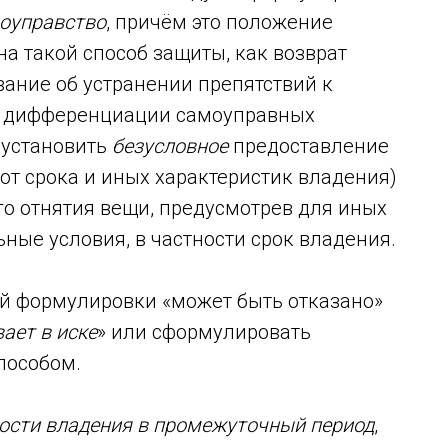
оуправство
, причём это положение
на такой способ защиты, как возврат
вание об устранении препятствий к
й дифференциации самоуправных
 установить
безусловное
предоставление
т срока и иных характеристик владения)
го отнятия вещи, предусмотрев для иных
ые условия, в частности срок владения.
ной формулировки «может быть отказано»
ает в иске
» или сформулировать
пособом.
ости владения в промежуточный период
,