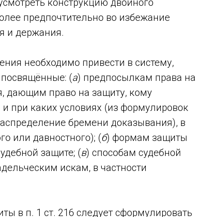
едусмотреть конструкцию двойного
 более предпочтительно во избежание
я и держания.
ения необходимо привести в систему,
 посвящённые: (
а
) предпосылкам права на
, дающим право на защиту, кому
о и при каких условиях (из формулировок
распределение бремени доказывания), в
го или давностного); (
б
) формам защиты
удебной защите; (
в
) способам судебной
адельческим искам, в частности
ты в п. 1 ст. 216 следует сформулировать