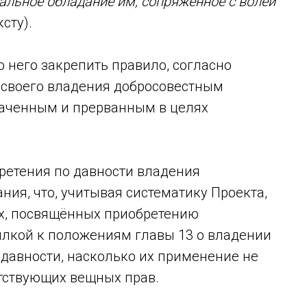
иальное обладание им, сопряженное с волей
ксту).
сто него закрепить правило, согласно
 своего владения добросовестным
раченным и прерванным в целях
ретения по давности владения
ия, что, учитывая систематику Проекта,
х, посвящённых приобретению
ылкой к положениям главы 13 о владении
 давности, насколько их применение не
етствующих вещных прав.