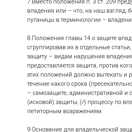
7.Вместо положения п. 3 ст. 209 пр
владения или – что, на наш взгляд,
путаницы в терминологии – владени
8.Положения главы 14 о защите влад
сгруппировав их в отдельные статьи,
защиту – видам нарушения владения
предоставляется защита, против ког
этих положений должно вытекать и 
течение какого срока (пресекательно
– самозащите, административной и с
(исковой) защиты; (
г
) процессу по вл
петиторным возражениям.
9.Основание для владельческой защи