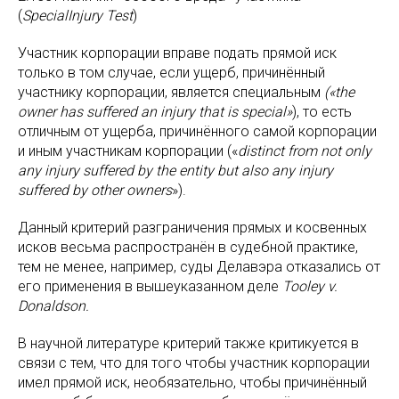
(
SpecialInjury Test
)
Участник корпорации вправе подать прямой иск
только в том случае, если ущерб, причинённый
участнику корпорации, является специальным
(«the
owner has suffered an injury that is special»
), то есть
отличным от ущерба, причинённого самой корпорации
и иным участникам корпорации («
distinct from not only
any injury suffered by the entity but also any injury
suffered by other owners
»).
Данный критерий разграничения прямых и косвенных
исков весьма распространён в судебной практике,
тем не менее, например, суды Делавэра отказались от
его применения в вышеуказанном деле
Tooley v.
Donaldson.
В научной литературе критерий также критикуется в
связи с тем, что для того чтобы участник корпорации
имел прямой иск, необязательно, чтобы причинённый