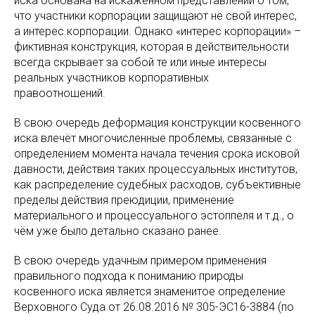
иска основана на искажённом представлении о том,
что участники корпорации защищают не свой интерес,
а интерес корпорации. Однако «интерес корпорации» –
фиктивная конструкция, которая в действительности
всегда скрывает за собой те или иные интересы
реальных участников корпоративных
правоотношений.
В свою очередь деформация конструкции косвенного
иска влечёт многочисленные проблемы, связанные с
определением момента начала течения срока исковой
давности, действия таких процессуальных институтов,
как распределение судебных расходов, субъективные
пределы действия преюдиции, применение
материального и процессуального эстоппеля и т.д., о
чём уже было детально сказано ранее.
В свою очередь удачным примером применения
правильного подхода к пониманию природы
косвенного иска является знаменитое определение
Верховного Суда от 26.08.2016 № 305-ЭС16-3884 (по