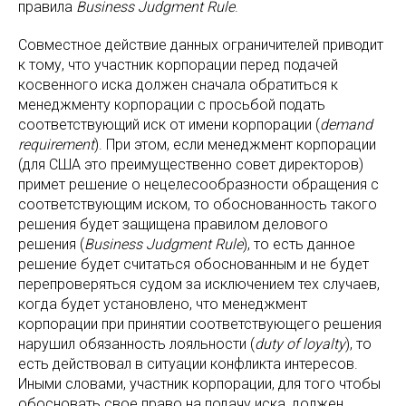
правила
Business Judgment Rule
.
Совместное действие данных ограничителей приводит
к тому, что участник корпорации перед подачей
косвенного иска должен сначала обратиться к
менеджменту корпорации с просьбой подать
соответствующий иск от имени корпорации (
demand
requirement
). При этом, если менеджмент корпорации
(для США это преимущественно совет директоров)
примет решение о нецелесообразности обращения с
соответствующим иском, то обоснованность такого
решения будет защищена правилом делового
решения (
Business Judgment Rule
), то есть данное
решение будет считаться обоснованным и не будет
перепроверяться судом за исключением тех случаев,
когда будет установлено, что менеджмент
корпорации при принятии соответствующего решения
нарушил обязанность лояльности (
duty of loyalty
), то
есть действовал в ситуации конфликта интересов.
Иными словами, участник корпорации, для того чтобы
обосновать свое право на подачу иска, должен