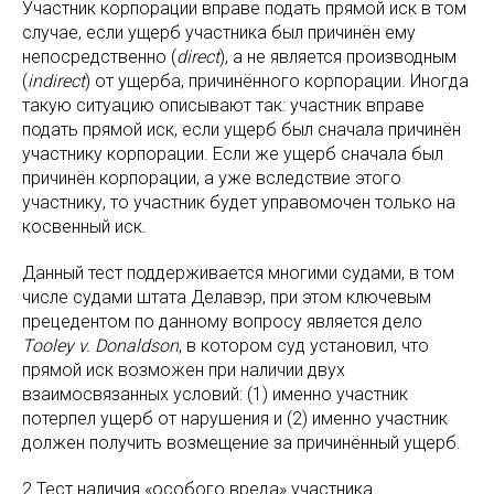
Участник корпорации вправе подать прямой иск в том
случае, если ущерб участника был причинён ему
непосредственно (
direct
), а не является производным
(
indirect
) от ущерба, причинённого корпорации. Иногда
такую ситуацию описывают так: участник вправе
подать прямой иск, если ущерб был сначала причинён
участнику корпорации. Если же ущерб сначала был
причинён корпорации, а уже вследствие этого
участнику, то участник будет управомочен только на
косвенный иск.
Данный тест поддерживается многими судами, в том
числе судами штата Делавэр, при этом ключевым
прецедентом по данному вопросу является дело
Tooley v. Donaldson
, в котором суд установил, что
прямой иск возможен при наличии двух
взаимосвязанных условий: (1) именно участник
потерпел ущерб от нарушения и (2) именно участник
должен получить возмещение за причинённый ущерб.
2.Тест наличия «особого вреда» участника