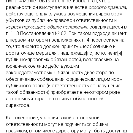
Пункт 4 может быть интерпретирован так, что в
реальности он выступает в качестве
особого
правила
,
действующего для случаев возмещения директором
убытков из публично-правовой ответственности и
корректирующего общие положения
, содержащиеся в
п. 1–3 Постановления № 62. При таком подходе акцент
в первом и втором предложениях п. 4 переносится на
то, что директор должен принять «необходимые и
достаточные меры для… надлежаще[го] исполнени[я]
публично-правовых обязанностей, возлагаемых на
юридическое лицо действующим
законодательством». Обязанность директора по
обеспечению соблюдения юридическим лицом норм
публичного права (и ответственность за нарушение
такой обязанности) приобретает в некотором роде
автономный характер от иных обязанностей
директора.
Как следствие, условия такой автономной
ответственности могут не подчиняться общим
правилам, в том числе директору могут быть доступны