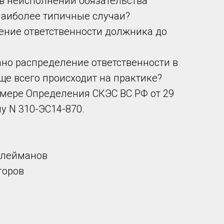
 в неисполнении обязательства
наиболее типичные случаи?
ение ответственности должника до
ано распределение ответственности в
ще всего происходит на практике?
мере Определения СКЭС ВС РФ от 29
лу N 310-ЭС14-870.
улейманов
горов