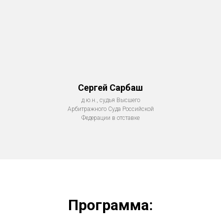
Сергей Сарбаш
д.ю.н., судья Высшего
Арбитражного Суда Российской
Федерации в отставке
Программа: