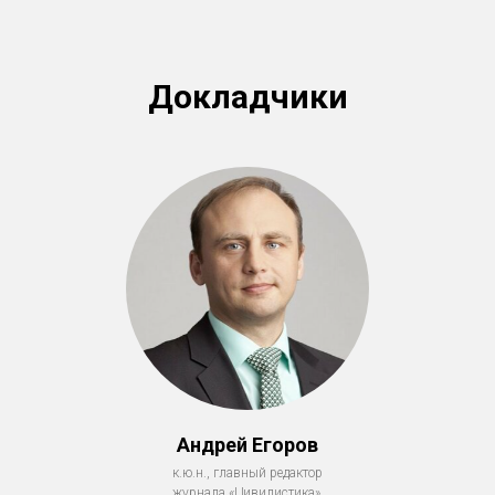
Докладчик
и
Андрей Егоров
к.ю.н., главный редактор
журнала «Цивилистика»,