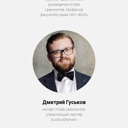
руководитель Клуба
Цивилистов, профессор
факультета права НИУ «ВШЭ»
Дмитрий Гуськов
эксперт Клуба Цивилистов,
управляющий партнёр
Guskov&Partners