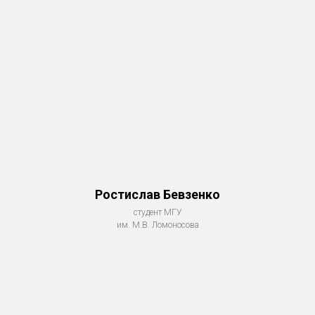
Ростислав Бевзенко
студент МГУ
им. М.В. Ломоносова