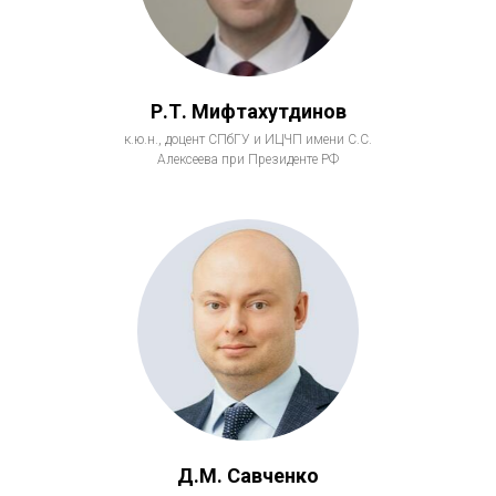
Р.Т. Мифтахутдинов
к.ю.н., доцент СПбГУ и ИЦЧП имени С.С.
Алексеева при Президенте РФ
Д.М. Савченко