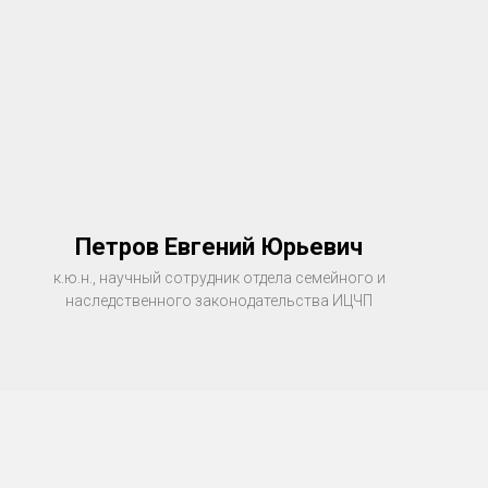
Петров Евгений Юрьевич
к.ю.н., научный сотрудник отдела семейного и
наследственного законодательства ИЦЧП