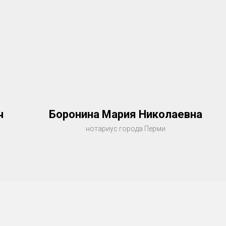
ч
Боронина Мария Николаевна
нотариус города Перми
,