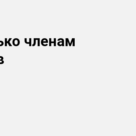
ько членам
в