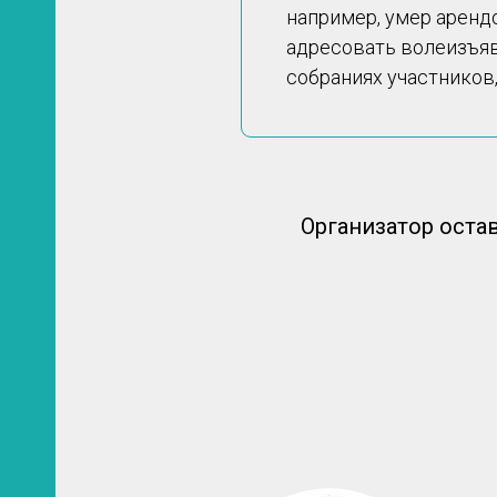
например, умер арендо
адресовать волеизъяв
собраниях участников
Организатор оста