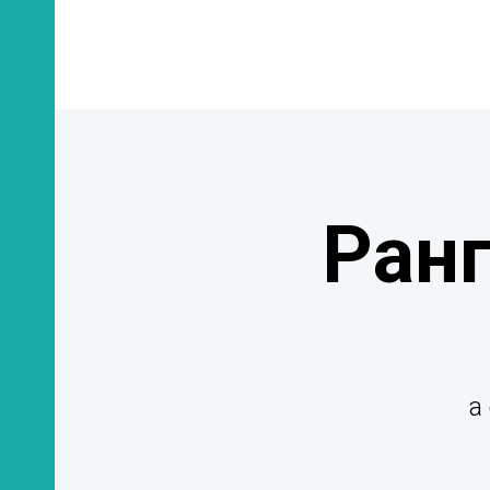
Ранг
а