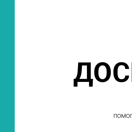
ДОС
помог