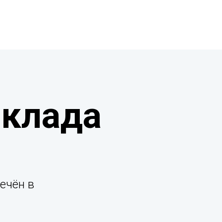
вклада
ечён в