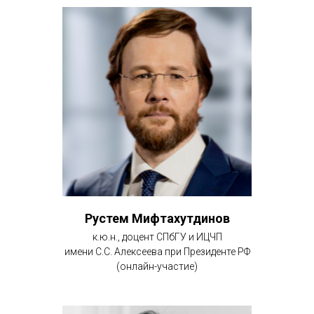
Рустем Мифтахутдинов
к.ю.н., доцент СПбГУ и ИЦЧП
имени С.С. Алексеева при Президенте РФ
(онлайн-участие)